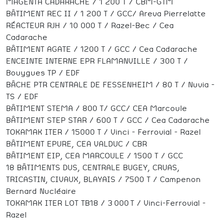
MAGENTA CADARACHE / 1 200 T / CBM-GTM
BÂTIMENT REC II / 1 200 T / GCC/ Areva Pierrelatte
RÉACTEUR RJH / 10 000 T / Razel-Bec / Cea
Cadarache
BÂTIMENT AGATE / 1200 T / GCC / Cea Cadarache
ENCEINTE INTERNE EPR FLAMANVILLE / 300 T /
Bouygues TP / EDF
BÂCHE PTR CENTRALE DE FESSENHEIM / 80 T / Nuvia –
TS / EDF
BÂTIMENT STEMA / 800 T/ GCC/ CEA Marcoule
BÂTIMENT STEP STAR / 600 T / GCC / Cea Cadarache
TOKAMAK ITER / 15000 T / Vinci – Ferrovial – Razel
BÂTIMENT EPURE, CEA VALDUC / CBR
BÂTIMENT EIP, CEA MARCOULE / 1500 T / GCC
18 BÂTIMENTS DUS, CENTRALE BUGEY, CRUAS,
TRICASTIN, CIVAUX, BLAYAIS / 7500 T / Campenon
Bernard Nucléaire
TOKAMAK ITER LOT TB18 / 3 000 T / Vinci-Ferrovial –
Razel