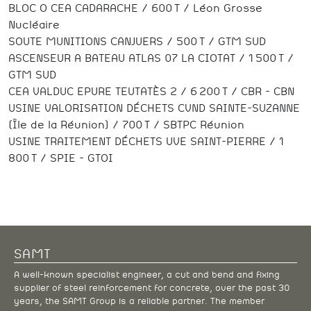
BLOC O CEA CADARACHE / 600 T / Léon Grosse
Nucléaire
SOUTE MUNITIONS CANJUERS / 500 T / GTM SUD
ASCENSEUR A BATEAU ATLAS 07 LA CIOTAT / 1 500 T /
GTM SUD
CEA VALDUC EPURE TEUTATÈS 2 / 6 200 T / CBR – CBN
USINE VALORISATION DÉCHETS CVND SAINTE-SUZANNE
(Île de la Réunion) / 700 T / SBTPC Réunion
USINE TRAITEMENT DÉCHETS UVE SAINT-PIERRE / 1
800 T / SPIE – GTOI
SAMT
A well-known specialist engineer, a cut and bend and fixing
supplier of steel reinforcement for concrete, over the past 30
years, the SAMT Group is a reliable partner. The member