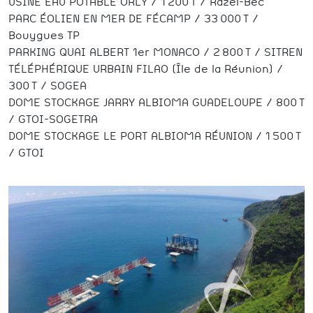
USINE EAU POTABLE ORLY / 1 200 T / Razel-Bec
PARC ÉOLIEN EN MER DE FÉCAMP / 33 000 T /
Bouygues TP
PARKING QUAI ALBERT 1er MONACO / 2 800 T / SITREN
TÉLÉPHÉRIQUE URBAIN FILAO (Île de la Réunion) /
300 T / SOGEA
DOME STOCKAGE JARRY ALBIOMA GUADELOUPE / 800 T
/ GTOI-SOGETRA
DOME STOCKAGE LE PORT ALBIOMA RÉUNION / 1 500 T
/ GTOI