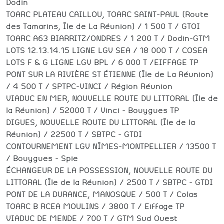
Dodin
TOARC PLATEAU CAILLOU, TOARC SAINT-PAUL (Route
des Tamarins, Île de La Réunion) / 1 500 T / GTOI
TOARC A63 BIARRITZ/ONDRES / 1 200 T / Dodin-GTM
LOTS 12.13.14.15 LIGNE LGV SEA / 18 000 T / COSEA
LOTS F & G LIGNE LGV BPL / 6 000 T /EIFFAGE TP
PONT SUR LA RIVIÈRE ST ÉTIENNE (Île de La Réunion)
/ 4 500 T / SPTPC-VINCI / Région Réunion
VIADUC EN MER, NOUVELLE ROUTE DU LITTORAL (Île de
la Réunion) / 52000 T / Vinci – Bouygues TP
DIGUES, NOUVELLE ROUTE DU LITTORAL (Île de la
Réunion) / 22500 T / SBTPC – GTDI
CONTOURNEMENT LGV NÎMES-MONTPELLIER / 13500 T
/ Bouygues – Spie
ÉCHANGEUR DE LA POSSESSION, NOUVELLE ROUTE DU
LITTORAL (Île de la Réunion) / 2500 T / SBTPC – GTDI
PONT DE LA DURANCE, MANOSQUE / 500 T / Colas
TOARC B RCEA MOULINS / 3800 T / Eiffage TP
VIADUC DE MENDE / 700 T / GTM Sud Ouest